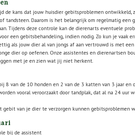
men
ijd de kans dat jouw huisdier gebitsproblemen ontwikkeld, 
of tandsteen. Daarom is het belangrijk om regelmatig een g
aan. Tijdens deze controle kan de dierenarts eventuele pr
oor een gebitsbehandeling, indien nodig. Zo kun je vaak e
ttig als jouw dier al van jongs af aan vertrouwd is met een 
onge dier op oefenen. Onze assistentes en dierenartsen b
eggen met je en zien wat jij niet herkent.
ij 8 van de 10 honden en 2 van de 3 katten van 3 jaar en
orden vooral veroorzaakt door tandplak, dat al na 24 uur 
et gebit van je dier te verzorgen kunnen gebitsproblemen
uari
le bij de assistent