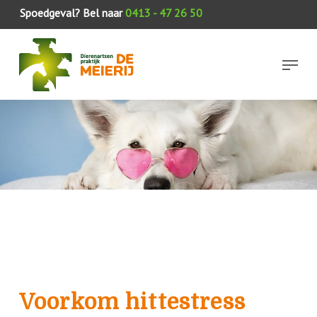
Skip
Spoedgeval? Bel naar
0413 - 47 26 50
to
Close
main
Menu
Menu
content
Voorkom hittestress