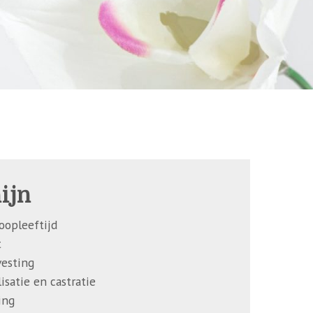
ijn
oopleeftijd
t
vesting
lisatie en castratie
ing