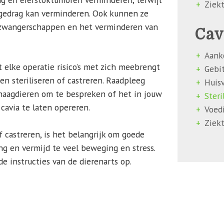
Ziekt
al gedrag kan verminderen. Ook kunnen ze
 zwangerschappen en het verminderen van
Cav
Aank
t elke operatie risico’s met zich meebrengt
Gebi
ten steriliseren of castreren. Raadpleeg
Huis
 knaagdieren om te bespreken of het in jouw
Steri
 cavia te laten opereren.
Voed
Ziek
of castreren, is het belangrijk om goede
ng en vermijd te veel beweging en stress.
e instructies van de dierenarts op.