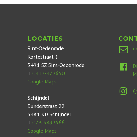
LOCATIES
CON
Sint-Oedenrode
i
Kortestraat 1
5491 SZ Sint-Oedenrode
D
T.
0413-472650
M
Google Maps
@
Schijndel
Bunderstraat 22
5481 KD Schijndel
T.
073-5493566
Google Maps