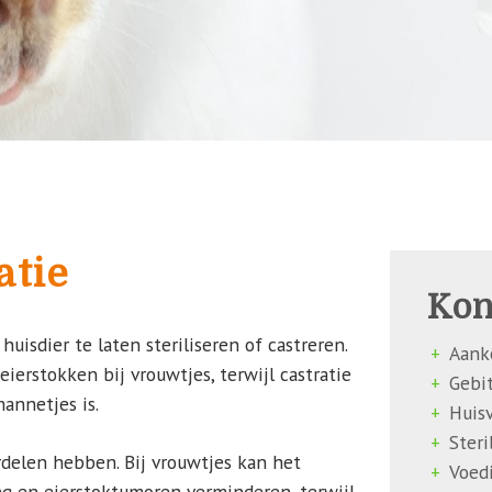
atie
Kon
huisdier te laten steriliseren of castreren.
Aank
eierstokken bij vrouwtjes, terwijl castratie
Gebi
mannetjes is.
Huis
Steri
ordelen hebben. Bij vrouwtjes kan het
Voed
ng en eierstoktumoren verminderen, terwijl