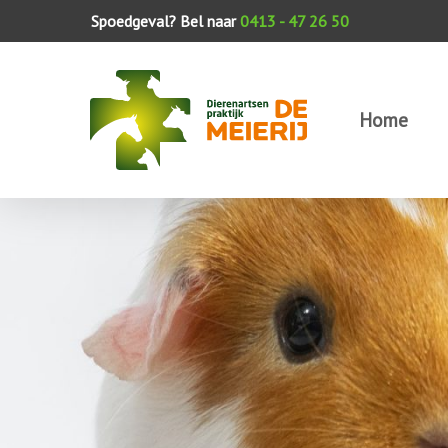
Skip
Spoedgeval? Bel naar
0413 - 47 26 50
to
main
content
Home