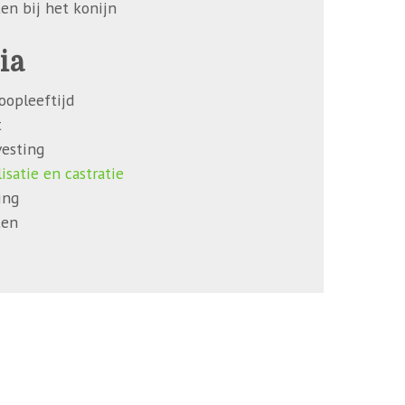
en bij het konijn
ia
oopleeftijd
t
vesting
lisatie en castratie
ing
ten